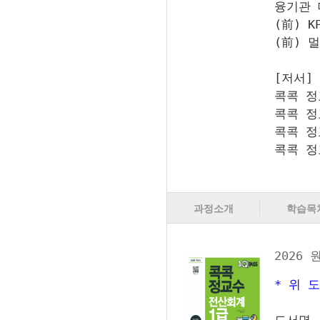
융기관 
(前) 
(前) 
[저서]
콕콕 정
콕콕 정
콕콕 정
콕콕 정
과정소개
학습목
2026
* 위 