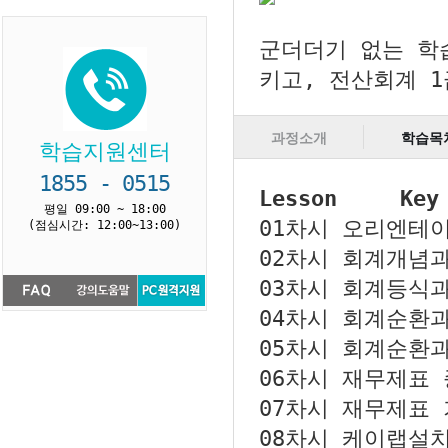
군더더기 없는 학
키고, 전산회계 
과정소개
학습목
학습지원센터
1855 - 0515
Lesson
Key 
평일 09:00 ~ 18:00
01차시
오리엔테이션
(점심시간: 12:00~13:00)
02차시
회계개념과
03차시
회계등식과
04차시
회계순환과
05차시
회계순환과
06차시
재무제표 
07차시
재무제표 
08차시
케이랩설치