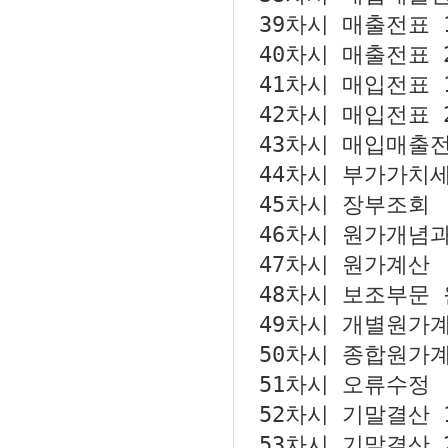
39차시
매출전표 1
40차시
매출전표 2
41차시
매입전표 1
42차시
매입전표 2
43차시
매입매출전
44차시
부가가치세
45차시
장부조회
46차시
원가개념과
47차시
원가계산
48차시
보조부문 
49차시
개별원가
50차시
종합원가
51차시
오류수정
52차시
기말결산 1
53차시
기말결산 2