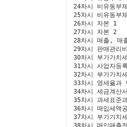
24차시
비유동부채
25차시
비유동부채
26차시
자본 1
27차시
자본 2
28차시
매출, 매
29차시
판매관리비
30차시
부가가치세
31차시
사업자등
32차시
부가가치세
33차시
영세율과 
34차시
세금계산
35차시
과세표준과
36차시
매입세액
37차시
부가가치세
38차시
매입매출전