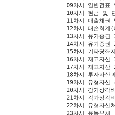
09차시
일반전표 
10차시
현금 및 
11차시
매출채권 
12차시
대손회계(
13차시
유가증권 1
14차시
유가증권 2
15차시
기타당좌
16차시
재고자산 
17차시
재고자산 
18차시
투자자산과
19차시
유형자산 
20차시
감가상각비
21차시
감가상각비
22차시
유형자산처
23차시
유동부채