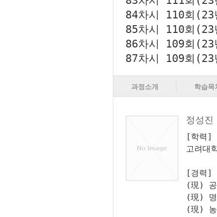
83차시
111회(2
84차시
110회(2
85차시
110회(2
86차시
109회(2
87차시
109회(2
과정소개
학습목
정성진
[학력]
고려대
[경력]
(現) 
(現) 
(現) 