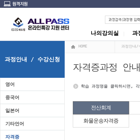
나의강의실
과
HOME
과정안내/
과정안내 / 수강신청
자격증과정 안
영어
학습 과정명을 클릭하시면, 각
중국어
전산회계
일본어
화물운송자격증
기타언어
자격증