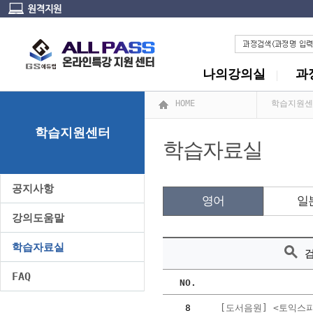
나의강의실
과
HOME
학습지원센
학습지원센터
학습자료실
공지사항
영어
일
강의도움말
학습자료실
FAQ
NO.
8
[도서음원] <토익스피