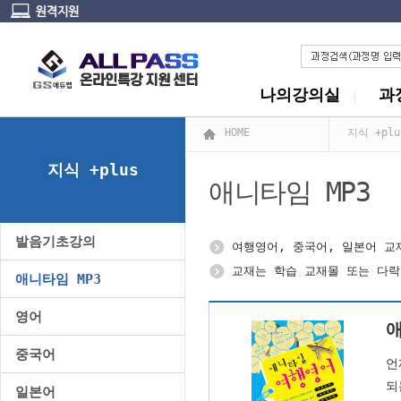
나의강의실
과
HOME
지식 +plu
지식 +plus
애니타임 MP3
발음기초강의
여행영어, 중국어, 일본어 교
교재는 학습 교재몰 또는 다
애니타임 MP3
영어
중국어
언
되
일본어