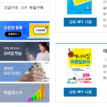
가
긴급구조 119 메일구독
끝
부
어
교재 MP3 다운
어
『
없
수
회
교재 MP3 다운