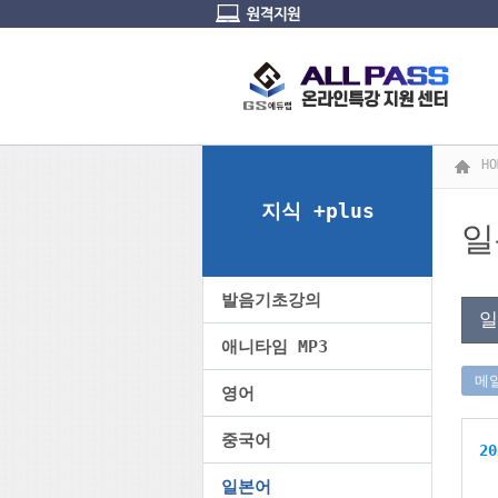
HO
지식 +plus
일
발음기초강의
일
애니타임 MP3
메
영어
중국어
20
일본어