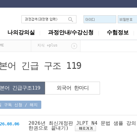
나의강의실
과정안내/수강신청
수험정보
ME
지식 +plus
본어 긴급 구조 119
본어 긴급구조119
외국어 한마디
일 구독 신청 / 해지
2026년 최신개정판 JLPT N4 문법 샘플 강의
26.08.06
한권으로 끝내기)