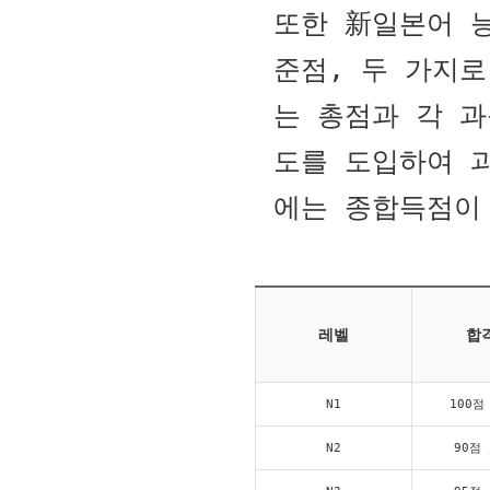
또한 新일본어 
준점, 두 가지로
는 총점과 각 
도를 도입하여 
에는 종합득점이
레벨
합
N1
100점
N2
90점 