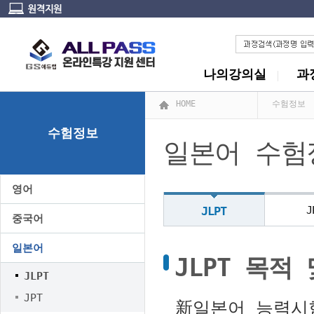
나의강의실
과
HOME
수험정보
수험정보
일본어 수험
영어
JLPT
J
중국어
일본어
JLPT 목적
JLPT
JPT
新일본어 능력시