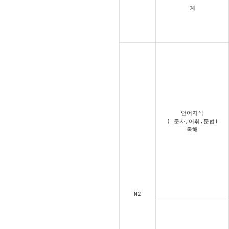
계
언어지식
( 문자,어휘,문법)
독해
N2