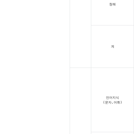
청해
계
언어지식
(문자,어휘)